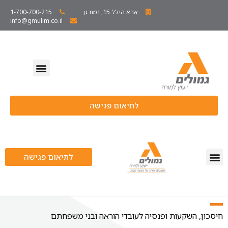
אבא הילל 15, רמת גן
1-700-700-215
info@gmulim.co.il
זכויות עובדי הוראה
חיסכון ופנסיה
אודות גמולים
לתיאום פגישה
לתיאום פגישה
חיסכון, השקעות ופנסיה לעובדי הוראה ובני משפחתם